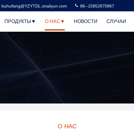
buhuifang@YZYTDL.onaliyun.com
86--15852870867
ПРОДУКТЫ
О НАС
НОВОСТИ
СЛУЧАИ
О НАС