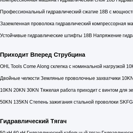
Профессиональный гидравлический сжатие 18В с мощност
Заземленная проволока гидравлический компрессорная м
Устойчивые гидравлические штифты 18В Напряжение гидра
Приходит Вперед Струбцина
OHL Tools Come Along склепка с номинальной нагрузкой 10K
Двойные челюсти Земляные проволочные захватчики 10K
10KN 20KN 30KN Тяжелая работа приходит с винтом для з
50KN 135KN Степень зажигания стальной проволоки SKFG
Гидравлический Тягач
50 кН 60 кН Гидравлический кабельный тягач Гидравличес