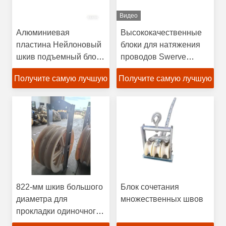
Видео
Алюминиевая
Высококачественные
пластина Нейлоновый
блоки для натяжения
шкив подъемный блок
проводов Swerve
с номинальной
Skyward
Получите самую лучшую
Получите самую лучшую
нагрузкой от 10 до 100
кН для прокладки
цену
цену
кабеля и строительства
822-мм шкив большого
Блок сочетания
диаметра для
множественных швов
прокладки одиночного
пучка