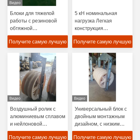
Видео
Блоки для тяжелой
5 кН номинальная
работы с резиновой
нагрузка Легкая
обтяжной
конструкция
алюминиевой и
Коррозионно
Получите самую лучшую
Получите самую лучшую
нейлоновой оболочкой
устойчивый кабельный
MC для нагрузки от 20
наземный ролик для
цену
цену
до 60 КН
обработки кабелей
прямой линии
Видео
Видео
Воздушный ролик с
Универсальный блок с
алюминиевым сплавом
двойным монтажным
и нейлоновой
дизайном, с низким
конструкцией MC для
уровнем трения и
Получите самую лучшую
Получите самую лучшую
номинальной нагрузки
тяжелыми