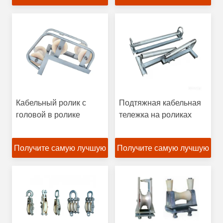
от 5 до 20 КН и
подшипниками для
цену
цену
большого диаметра
строительства
электролиний
Кабельный ролик с
Подтяжная кабельная
головой в ролике
тележка на роликах
Получите самую лучшую
Получите самую лучшую
цену
цену