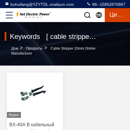
buhuifang@YZYTDL.onaliyun.com
86--15852870867
Цитата
Keywords [ cable stripper 20mm ] Match 1 продукты
>
>
Дом
Продукты
Cable Stripper 20mm Online
Manufacturer
Видео
BX-40A B кабельный