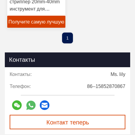
стриппер 20mm-40mm
инструмент для
стриппинга силовых
Получите самую лучшую
кабелей
цену
1
Контакты
Контакты:
Ms. lily
Телефон:
86--15852870867
Контакт теперь