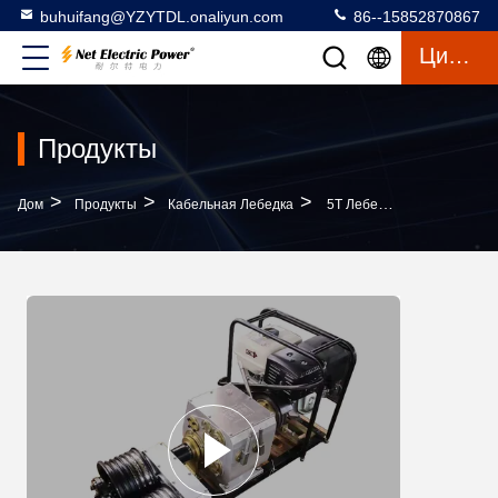
buhuifang@YZYTDL.onaliyun.com
86--15852870867
Цитата
Продукты
>
>
>
Дом
Продукты
Кабельная Лебедка
5T Лебедка С Двойным Барабаном И Двигателем, Длительный Срок Службы