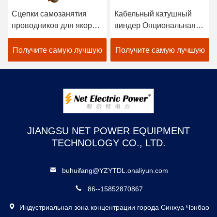
Сцепки самозанятия
Кабельный катушный
проводников для якорей
виндер Опциональная
и проводников струн
передача вала,
передача ремня
Получите самую лучшую
Получите самую лучшую
цену
цену
JIANGSU NET POWER EQUIPMENT
TECHNOLOGY CO., LTD.
buhuifang@YZYTDL.onaliyun.com
86--15852870867
Индустриальная зона концентрации города Синхуа Чэнбао